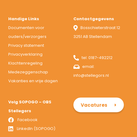
Handige Links
Contactgegevens
Documenten voor
Bosschieterstraat 12
ouders/verzorgers
3251 AB Stellendam
Privacy statement
Privacyverklaring
tel:
0187-492212
Klachtenregeling
email:
Medezeggenschap
info@stellegors.nl
Vakanties en vrije dagen
Volg SOPOGO – OBS
Vacatures
Stellegors
Facebook
LinkedIn (SOPOGO)