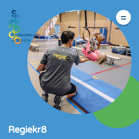
Onderdeel van
SOPOGO
Regiekr8