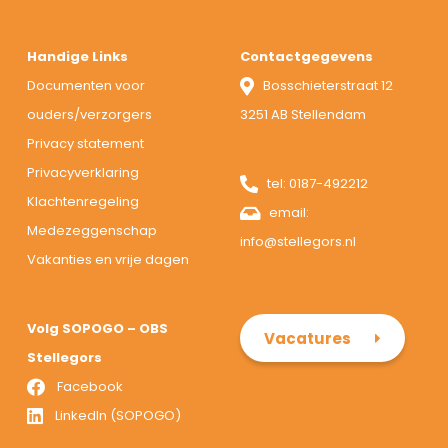
Handige Links
Contactgegevens
Documenten voor
Bosschieterstraat 12
ouders/verzorgers
3251 AB Stellendam
Privacy statement
Privacyverklaring
tel:
0187-492212
Klachtenregeling
email:
Medezeggenschap
info@stellegors.nl
Vakanties en vrije dagen
Volg SOPOGO – OBS
Vacatures
Stellegors
Facebook
LinkedIn (SOPOGO)